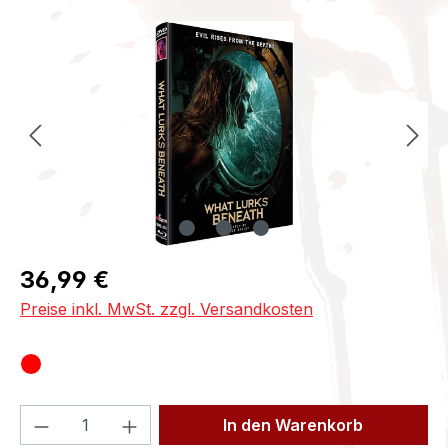
Bildergalerie überspringen
Regulärer Preis:
36,99 €
Preise inkl. MwSt. zzgl. Versandkosten
Produkt Anzahl: Gib den gewünschten We
In den Warenkorb