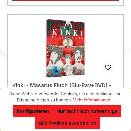
1081371 Münchentiberius_film@alive-ag.de
Kinki - Masarus Fluch (Blu-Ray+DVD) -
Cover A - Mediabook - Limited Edition
Diese Website verwendet Cookies, um eine bestmögliche
Erfahrung bieten zu können.
Mehr Informationen ...
Konfigurieren
Nur technisch notwendige
Schockierender japanischer Horror in der
Alle Cookies akzeptieren
Tradition von The Grudge und The Ring: Yusei