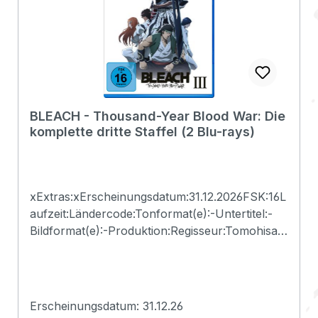
Produktsicherheitsverordnung)Herstellerinform
ationen:Indeed FilmFilsumer Strasse 2126835
Holtlandindeed_film@alive-ag.de
BLEACH - Thousand-Year Blood War: Die
komplette dritte Staffel (2 Blu-rays)
xExtras:xErscheinungsdatum:31.12.2026FSK:16L
aufzeit:Ländercode:Tonformat(e):-Untertitel:-
Bildformat(e):-Produktion:Regisseur:Tomohisa
TaguchiSchauspieler:-
EAN:4020628577124Angaben zum Hersteller
(Informationspflichten zur GPSR
Produktsicherheitsverordnung)Herstellerinform
Erscheinungsdatum: 31.12.26
ationen:Plaion Pictures GmbHLochhamer Str.