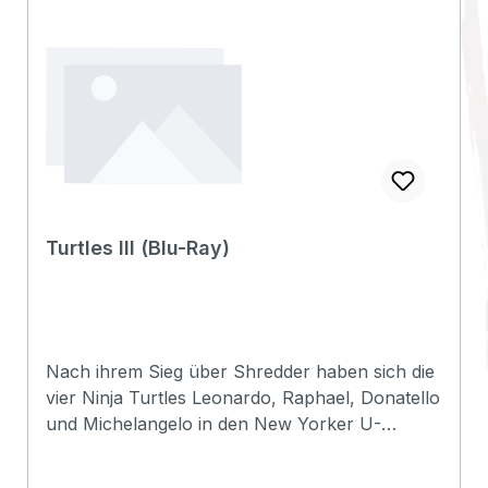
BildergalerieErscheinungsdatum:10.12.2026FSK:
12Laufzeit:Ländercode:Tonformat(e):-
Untertitel:-Bildformat(e):-Produktion:1980
USARegisseur:-Schauspieler:-
EAN:4262502282216Angaben zum Hersteller
(Informationspflichten zur GPSR
Produktsicherheitsverordnung)Herstellerinform
ationen:Pidax Film- und Hörspielverlag
GmbHAlleestr. 5766292 Riegelsberginfo@pidax-
Turtles III (Blu-Ray)
film.de
Nach ihrem Sieg über Shredder haben sich die
vier Ninja Turtles Leonardo, Raphael, Donatello
und Michelangelo in den New Yorker U-
Bahnschacht zurückgezogen. Doch plötzlich
müssen sie zu einer Rettungsexpedition durch