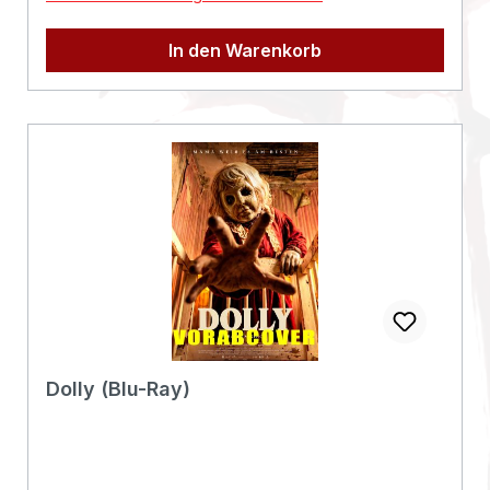
EAN:4262364934582Angaben zum Hersteller
(Informationspflichten zur GPSR
In den Warenkorb
Produktsicherheitsverordnung)Herstellerinform
ationen:Busch Media Group GmbH & Co
KGEduard Müller Straße 2a58097
Hagenbusch_media_group@alive-ag.de
Dolly (Blu-Ray)