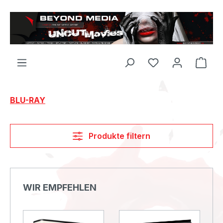
Zum Hauptinhalt springen
Du hast 0 Produ
BLU-RAY
Produkte filtern
Produktgalerie überspringen
WIR EMPFEHLEN