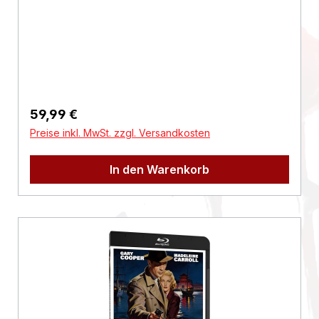
982152 Planeggwww.plaion.com/contact
Regulärer Preis:
59,99 €
Preise inkl. MwSt. zzgl. Versandkosten
In den Warenkorb