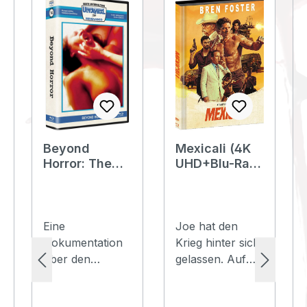
Beyond
Mexicali (4K
Horror: The
UHD+Blu-Ray)
History and
- Cover A -
Sub-Culture
Mediabook
of Red Films
(wattiert) -
(Blu-Ray) -
Limited 222
Eine
Joe hat den
Retro Edition
Edition
Dokumentation
Krieg hinter sich
inkl. Poster -
über den
gelassen. Auf
Limited 50
extremen
einer
Edition
Underground,
abgelegenen