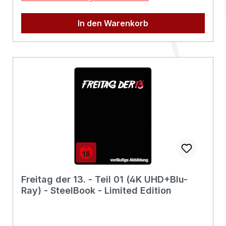
18)Laufzeit:111minLändercode:- /
BTonformat(e):Deutsch DTS
In den Warenkorb
HD 5.1Englisch DTS HD 5.1Untertitel:-
Bildformat(e):4K (3840 x 2160 Pixel)2,39
(1080p)Produktion:2026
USARegisseur:Sébastien
VanicekSchauspieler:Luciane BuchananHunter
DoohanSouheila Yacoub Victory Ndukwe Tandi
Wright Erroll Shand Keanu Karim George
PullarEAN:4020628532734Angaben zum
Hersteller (Informationspflichten zur GPSR
Produktsicherheitsverordnung)Herstellerinform
ationen:Plaion Pictures GmbHLochhamer Str.
982152 Planeggwww.plaion.com/contact
Freitag der 13. - Teil 01 (4K UHD+Blu-
Ray) - SteelBook - Limited Edition