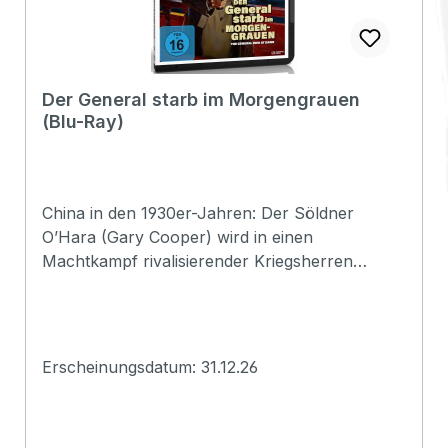
Der General starb im Morgengrauen
(Blu-Ray)
China in den 1930er-Jahren: Der Söldner
O’Hara (Gary Cooper) wird in einen
Machtkampf rivalisierender Kriegsherren
hineingezogen. Während ein General ihn für
einen riskanten Waffenhandel einspannt,
verfolgt eine andere Seite eigene Pläne – und
O’Hara wird zur Schlüsselfigur in einem Spiel
Erscheinungsdatum: 31.12.26
aus Verrat, Erpressung und politischen Intrigen.
Als er sich in Judy Perrie verliebt, verschärft
sich der Konflikt: Aus einem Auftrag wird ein