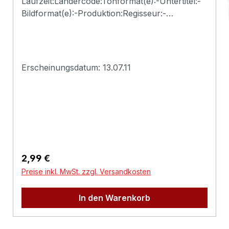
Laufzeit:Ländercode:Tonformat(e):-Untertitel:-
Bildformat(e):-Produktion:Regisseur:-
Schauspieler:-EAN:2500000123177Angaben
zum Hersteller (Informationspflichten zur
GPSR
Produktsicherheitsverordnung)Herstellerinform
Erscheinungsdatum: 13.07.11
ationen:Deadline
Regulärer Preis:
2,99 €
Preise inkl. MwSt. zzgl. Versandkosten
In den Warenkorb