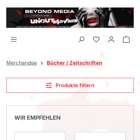
Zum Hauptinhalt springen
Du hast 0 Produ
Merchandise
Bücher / Zeitschriften
Produkte filtern
Produktgalerie überspringen
WIR EMPFEHLEN