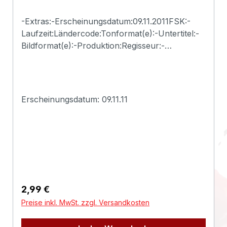
-Extras:-Erscheinungsdatum:09.11.2011FSK:-
Laufzeit:Ländercode:Tonformat(e):-Untertitel:-
Bildformat(e):-Produktion:Regisseur:-
Schauspieler:-EAN:2500000118104Angaben
zum Hersteller (Informationspflichten zur
GPSR
Produktsicherheitsverordnung)Herstellerinform
Erscheinungsdatum: 09.11.11
ationen:Deadline
Regulärer Preis:
2,99 €
Preise inkl. MwSt. zzgl. Versandkosten