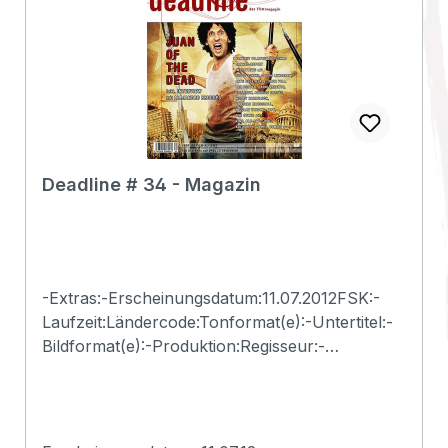
Deadline # 34 - Magazin
-Extras:-Erscheinungsdatum:11.07.2012FSK:-
Laufzeit:Ländercode:Tonformat(e):-Untertitel:-
Bildformat(e):-Produktion:Regisseur:-
Schauspieler:-EAN:2500000116308Angaben
zum Hersteller (Informationspflichten zur
GPSR
Produktsicherheitsverordnung)Herstellerinform