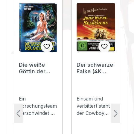
Die weiße
Der schwarze
Göttin der
Falke (4K
Kannibalen
UHD+Blu-Ray)
(Blu-
- SteelBook -
Ray+DVD) -
Limited
Cover C -
Edition
Ein
Einsam und
Mediabook -
Forschungsteam
verbittert steht
Limited 500
verschwindet bei
der Cowboy
Edition
einer Expedition
Ethan Edwards
quer durch die
vor den