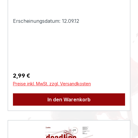
zum Hersteller (Informationspflichten zur
GPSR
Produktsicherheitsverordnung)Herstellerinform
Erscheinungsdatum: 12.09.12
ationen:Deadline
Regulärer Preis:
2,99 €
Preise inkl. MwSt. zzgl. Versandkosten
In den Warenkorb