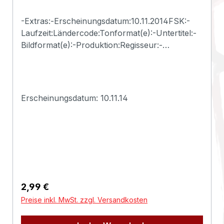
-Extras:-Erscheinungsdatum:10.11.2014FSK:-
Laufzeit:Ländercode:Tonformat(e):-Untertitel:-
Bildformat(e):-Produktion:Regisseur:-
Schauspieler:-EAN:2500000124075Angaben
zum Hersteller (Informationspflichten zur
GPSR
Produktsicherheitsverordnung)Herstellerinform
Erscheinungsdatum: 10.11.14
ationen:Deadline
Regulärer Preis:
2,99 €
Preise inkl. MwSt. zzgl. Versandkosten