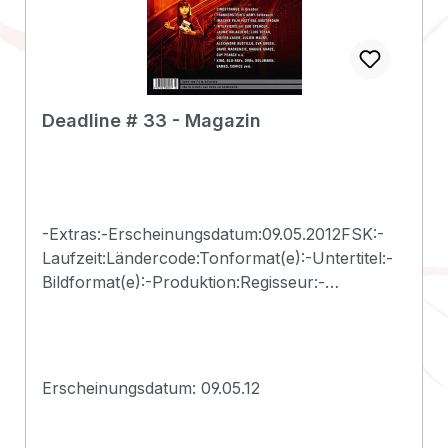
Deadline # 33 - Magazin
-Extras:-Erscheinungsdatum:09.05.2012FSK:-
Laufzeit:Ländercode:Tonformat(e):-Untertitel:-
Bildformat(e):-Produktion:Regisseur:-
Schauspieler:-EAN:2500000114694Angaben
zum Hersteller (Informationspflichten zur
GPSR
Produktsicherheitsverordnung)Herstellerinform
Erscheinungsdatum: 09.05.12
ationen:Deadline