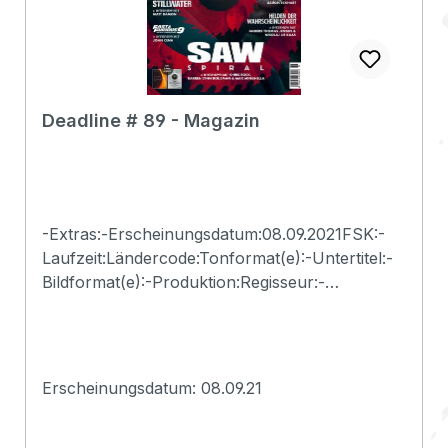
Deadline # 89 - Magazin
-Extras:-Erscheinungsdatum:08.09.2021FSK:-
Laufzeit:Ländercode:Tonformat(e):-Untertitel:-
Bildformat(e):-Produktion:Regisseur:-
Schauspieler:-EAN:2500001038173Angaben
zum Hersteller (Informationspflichten zur
GPSR
Produktsicherheitsverordnung)Herstellerinform
Erscheinungsdatum: 08.09.21
ationen:Deadline