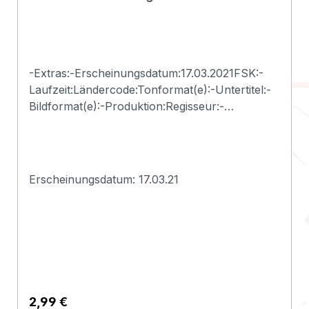
-Extras:-Erscheinungsdatum:17.03.2021FSK:-
Laufzeit:Ländercode:Tonformat(e):-Untertitel:-
Bildformat(e):-Produktion:Regisseur:-
Schauspieler:-EAN:2500001034304Angaben
zum Hersteller (Informationspflichten zur
GPSR
Produktsicherheitsverordnung)Herstellerinform
Erscheinungsdatum: 17.03.21
ationen:Deadline
Regulärer Preis:
2,99 €