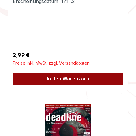
Bickfordstrasse
Erscheinungsdatum: 17.11.21
ationen:Deadline
1A-7201
Neudörfl/Leithav
ertrieb@nsm.at
Regulärer Preis:
2,99 €
Preise inkl. MwSt. zzgl. Versandkosten
In den Warenkorb