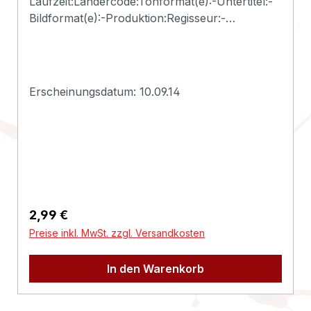
Laufzeit:Ländercode:Tonformat(e):-Untertitel:-
Bildformat(e):-Produktion:Regisseur:-
Schauspieler:-EAN:2500000106064Angaben
zum Hersteller (Informationspflichten zur
GPSR
Produktsicherheitsverordnung)Herstellerinform
Erscheinungsdatum: 10.09.14
ationen:Deadline
Regulärer Preis:
2,99 €
Preise inkl. MwSt. zzgl. Versandkosten
In den Warenkorb