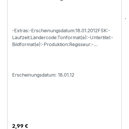
-Extras:-Erscheinungsdatum:18.01.2012FSK:-
Laufzeit:Ländercode:Tonformat(e):-Untertitel:-
Bildformat(e):-Produktion:Regisseur:-
Schauspieler:-EAN:2500000118135Angaben
zum Hersteller (Informationspflichten zur
GPSR
Produktsicherheitsverordnung)Herstellerinform
Erscheinungsdatum: 18.01.12
ationen:Deadline
Regulärer Preis:
2,99 €