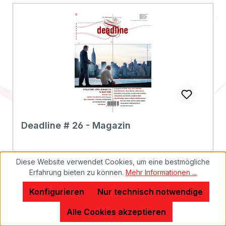
Deadline # 26 - Magazin
Diese Website verwendet Cookies, um eine bestmögliche
Erfahrung bieten zu können.
Mehr Informationen ...
-Extras:-Erscheinungsdatum:09.03.2011FSK:-
Konfigurieren
Nur technisch notwendige
Laufzeit:Ländercode:Tonformat(e):-Untertitel:-
Bildformat(e):-Produktion:Regisseur:-
Alle Cookies akzeptieren
Schauspieler:-EAN:2500000123139Angaben