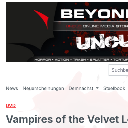
m Hauptinhalt springen
Zur Suche springen
Zur Hauptnavigation springen
News
Neuerscheinungen
Demnächst
Steelbook
DVD
Vampires of the Velvet 