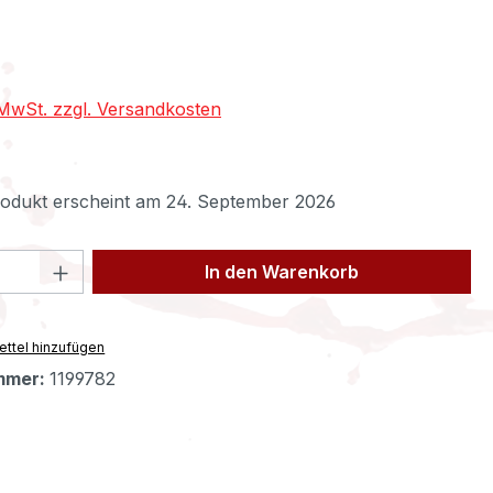
eis:
. MwSt. zzgl. Versandkosten
odukt erscheint am 24. September 2026
 Anzahl: Gib den gewünschten Wert ein 
In den Warenkorb
ttel hinzufügen
mmer:
1199782