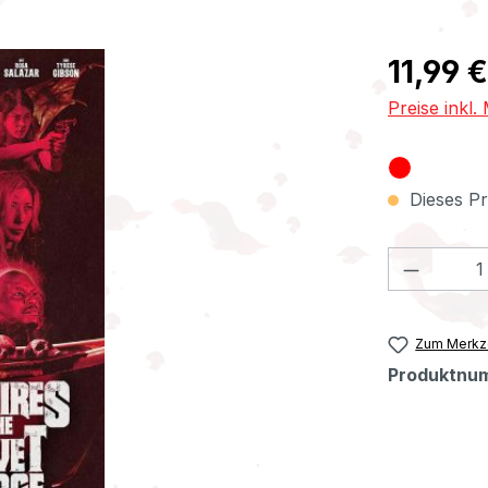
Regulärer Pr
11,99 €
Preise inkl
Dieses Pr
Produkt
Zum Merkze
Produktnu