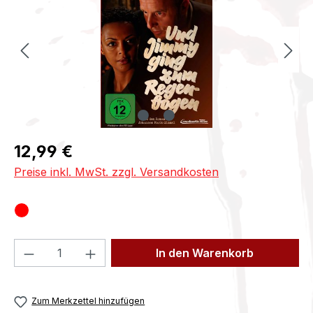
Regulärer Preis:
12,99 €
Preise inkl. MwSt. zzgl. Versandkosten
Produkt Anzahl: Gib den gewünschten We
In den Warenkorb
Zum Merkzettel hinzufügen