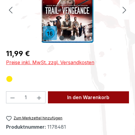
Regulärer Preis:
11,99 €
Preise inkl. MwSt. zzgl. Versandkosten
Produkt Anzahl: Gib den gewünschten We
In den Warenkorb
Zum Merkzettel hinzufügen
Produktnummer:
1178481