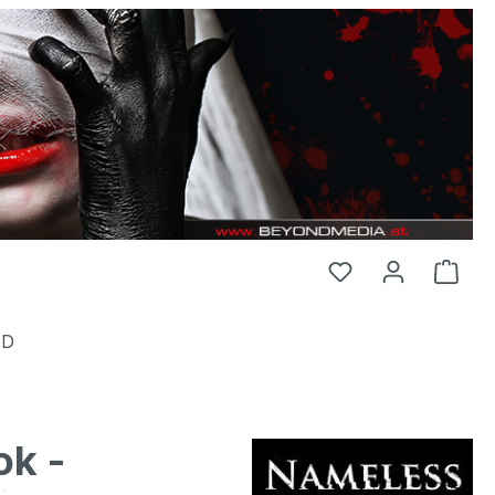
HD
ok -