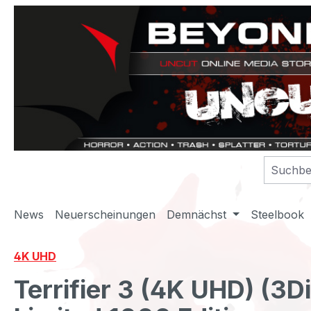
m Hauptinhalt springen
Zur Suche springen
Zur Hauptnavigation springen
News
Neuerscheinungen
Demnächst
Steelbook
4K UHD
Terrifier 3 (4K UHD) (3D