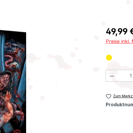
Regulärer Pr
49,99 
Preise inkl
Produkt
Zum Merkze
Produktnu