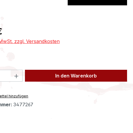
eis:
€
. MwSt. zzgl. Versandkosten
 Anzahl: Gib den gewünschten Wert ein 
In den Warenkorb
ttel hinzufügen
mmer:
3477267