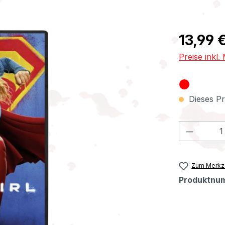
Regulärer Pr
13,99 
Preise inkl
Dieses Pr
Produkt
Zum Merkze
Produktnu