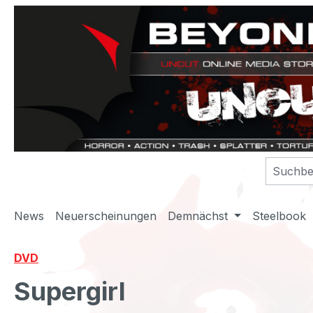
m Hauptinhalt springen
Zur Suche springen
Zur Hauptnavigation springen
News
Neuerscheinungen
Demnächst
Steelbook
DVD
Supergirl