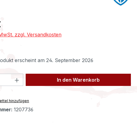
eis:
€
. MwSt. zzgl. Versandkosten
odukt erscheint am 24. September 2026
 Anzahl: Gib den gewünschten Wert ein 
In den Warenkorb
ttel hinzufügen
mmer:
1207736