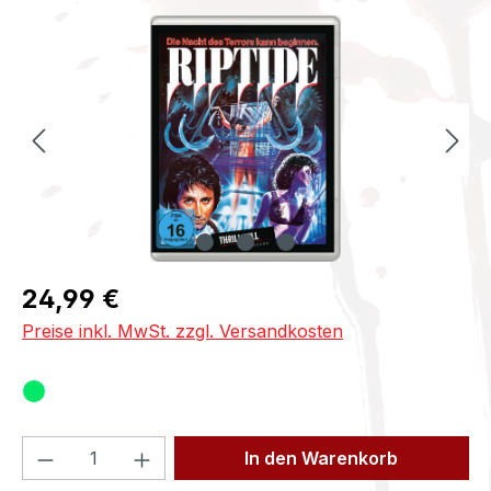
Bildergalerie überspringen
Regulärer Preis:
24,99 €
Preise inkl. MwSt. zzgl. Versandkosten
Produkt Anzahl: Gib den gewünschten We
In den Warenkorb