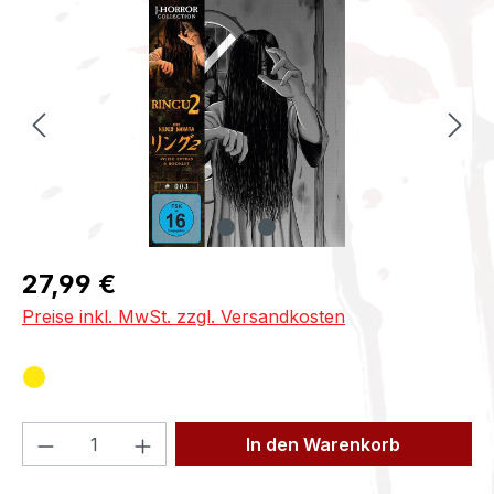
Bildergalerie überspringen
Regulärer Preis:
27,99 €
Preise inkl. MwSt. zzgl. Versandkosten
Produkt Anzahl: Gib den gewünschten We
In den Warenkorb