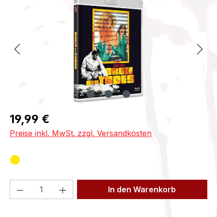
Regulärer Preis:
19,99 €
Preise inkl. MwSt. zzgl. Versandkosten
Produkt Anzahl: Gib den gewünschten We
In den Warenkorb