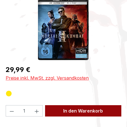
Regulärer Preis:
29,99 €
Preise inkl. MwSt. zzgl. Versandkosten
Produkt Anzahl: Gib den gewünschten We
In den Warenkorb