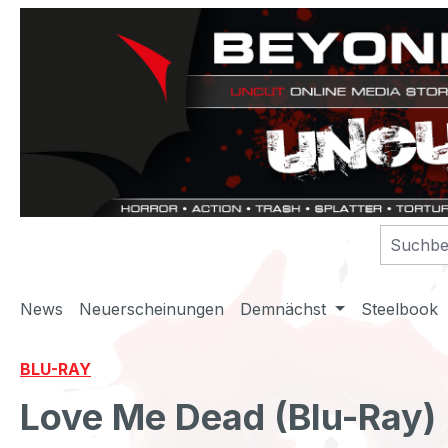
m Hauptinhalt springen
Zur Suche springen
Zur Hauptnavigation springen
News
Neuerscheinungen
Demnächst
Steelbook
BLU-RAY
Love Me Dead (Blu-Ray)