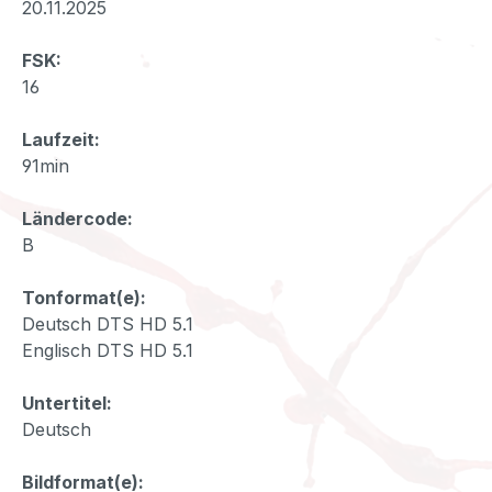
20.11.2025
FSK:
16
Laufzeit:
91min
Ländercode:
B
Tonformat(e):
Deutsch DTS HD 5.1
Englisch DTS HD 5.1
Untertitel:
Deutsch
Bildformat(e):