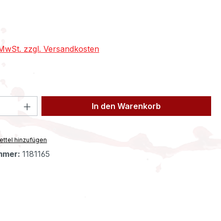
eis:
. MwSt. zzgl. Versandkosten
 Anzahl: Gib den gewünschten Wert ein 
In den Warenkorb
ttel hinzufügen
mmer:
1181165