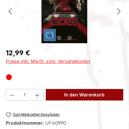
Regulärer Preis:
12,99 €
Preise inkl. MwSt. zzgl. Versandkosten
Produkt Anzahl: Gib den gewünschten We
In den Warenkorb
Zum Merkzettel hinzufügen
Produktnummer:
UF40990