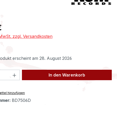
eis:
€
. MwSt. zzgl. Versandkosten
odukt erscheint am 28. August 2026
 Anzahl: Gib den gewünschten Wert ein 
In den Warenkorb
ttel hinzufügen
mmer:
BD7506D