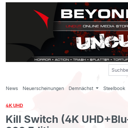
m Hauptinhalt springen
Zur Suche springen
Zur Hauptnavigation springen
News
Neuerscheinungen
Demnächst
Steelbook
4K UHD
Kill Switch (4K UHD+Blu