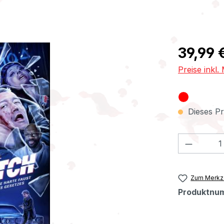
Regulärer Pr
39,99 
Preise inkl
Dieses Pr
Produkt
Zum Merkze
Produktnu