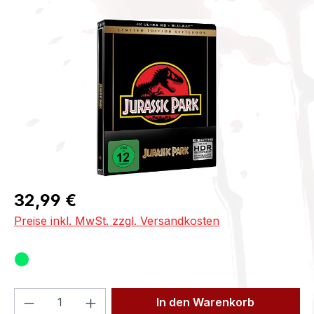
Bildergalerie überspringen
Regulärer Preis:
32,99 €
Preise inkl. MwSt. zzgl. Versandkosten
Produkt Anzahl: Gib den gewünschten We
In den Warenkorb