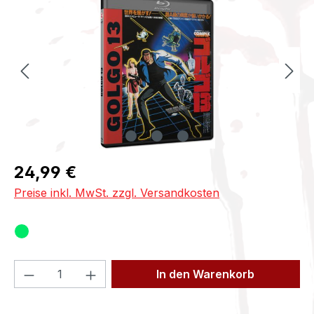
Regulärer Preis:
24,99 €
Preise inkl. MwSt. zzgl. Versandkosten
Produkt Anzahl: Gib den gewünschten We
In den Warenkorb