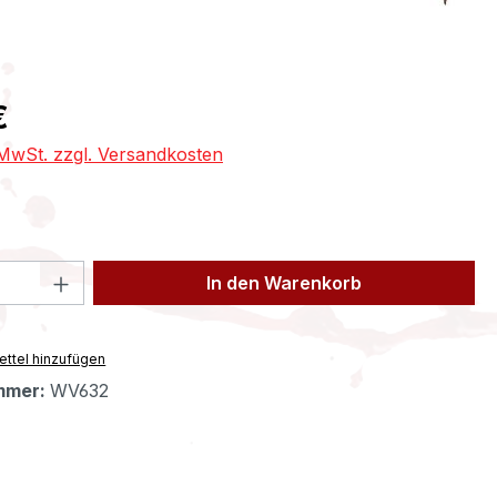
eis:
€
. MwSt. zzgl. Versandkosten
 Anzahl: Gib den gewünschten Wert ein 
In den Warenkorb
ttel hinzufügen
mmer:
WV632