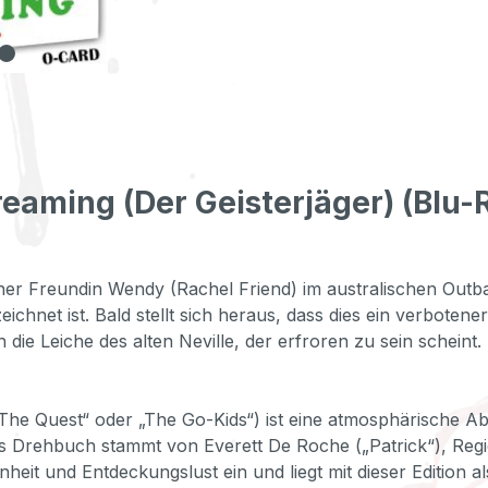
aming (Der Geisterjäger) (Blu-Ra
iner Freundin Wendy (Rachel Friend) im australischen Outb
hnet ist. Bald stellt sich heraus, dass dies ein verbotener
e Leiche des alten Neville, der erfroren zu sein scheint.
„The Quest“ oder „The Go-Kids“) ist eine atmosphärische 
Das Drehbuch stammt von Everett De Roche („Patrick“), Reg
enheit und Entdeckungslust ein und liegt mit dieser Editio