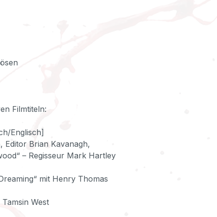
Bösen
n Filmtiteln:
ch/Englisch]
, Editor Brian Kavanagh,
wood“ – Regisseur Mark Hartley
g Dreaming“ mit Henry Thomas
d Tamsin West