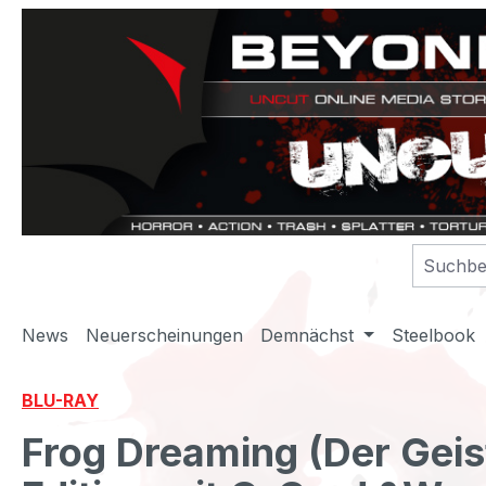
m Hauptinhalt springen
Zur Suche springen
Zur Hauptnavigation springen
News
Neuerscheinungen
Demnächst
Steelbook
BLU-RAY
Frog Dreaming (Der Geist