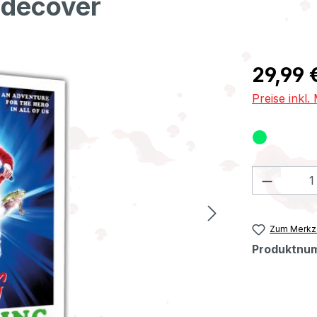
ndecover
Regulärer Pr
29,99 
Preise inkl
Produkt
Zum Merkze
Produktnu