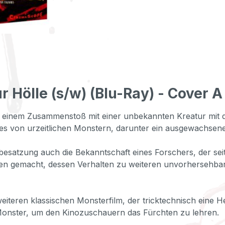
 Hölle (s/w) (Blu-Ray) - Cover A
h einem Zusammenstoß mit einer unbekannten Kreatur mit d
 es von urzeitlichen Monstern, darunter ein ausgewachse
tzung auch die Bekanntschaft eines Forschers, der seit ze
ten gemacht, dessen Verhalten zu weiteren unvorhersehbar
teren klassischen Monsterfilm, der tricktechnisch eine He
Monster, um den Kinozuschauern das Fürchten zu lehren.