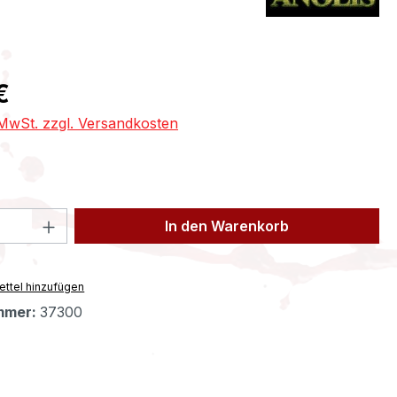
eis:
€
. MwSt. zzgl. Versandkosten
 Anzahl: Gib den gewünschten Wert ein 
In den Warenkorb
ttel hinzufügen
mmer:
37300