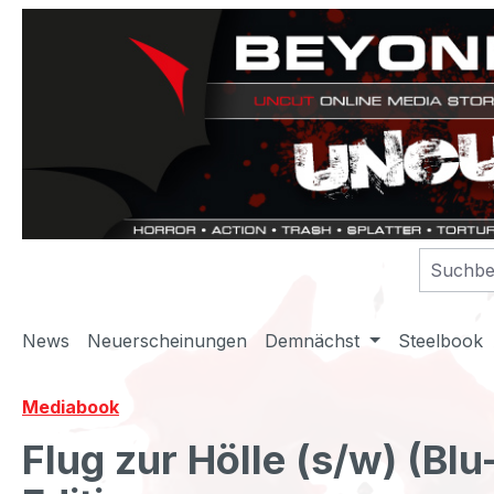
m Hauptinhalt springen
Zur Suche springen
Zur Hauptnavigation springen
News
Neuerscheinungen
Demnächst
Steelbook
Mediabook
Flug zur Hölle (s/w) (Bl