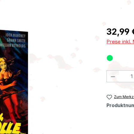
Regulärer Pr
32,99 
Preise inkl
Produkt
Zum Merkze
Produktnu