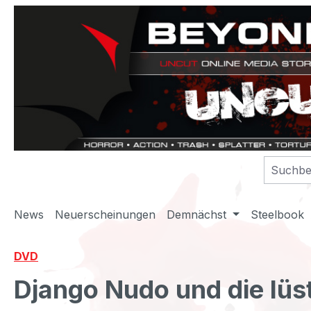
m Hauptinhalt springen
Zur Suche springen
Zur Hauptnavigation springen
News
Neuerscheinungen
Demnächst
Steelbook
DVD
Django Nudo und die lüs