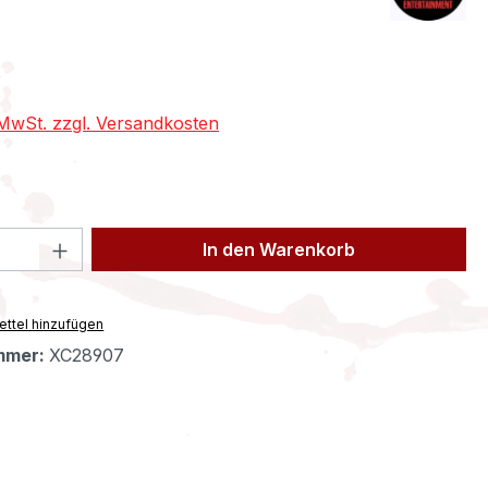
eis:
€
. MwSt. zzgl. Versandkosten
 Anzahl: Gib den gewünschten Wert ein 
In den Warenkorb
ttel hinzufügen
mmer:
XC28907