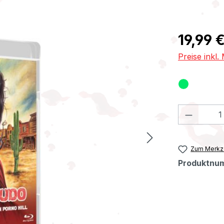
Regulärer Pr
19,99 
Preise inkl
Produkt
Zum Merkze
Produktnu