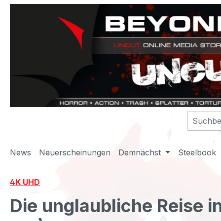
m Hauptinhalt springen
Zur Suche springen
Zur Hauptnavigation springen
News
Neuerscheinungen
Demnächst
Steelbook
4K UHD
Die unglaubliche Reise 