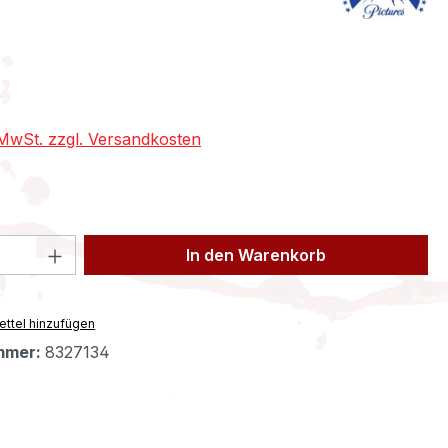
eis:
€
. MwSt. zzgl. Versandkosten
 Anzahl: Gib den gewünschten Wert ein 
In den Warenkorb
ttel hinzufügen
mmer:
8327134