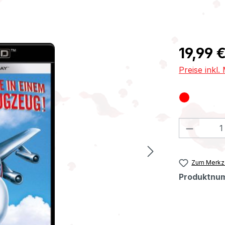
Regulärer Pr
19,99 
Preise inkl
Produkt
Zum Merkze
Produktnu