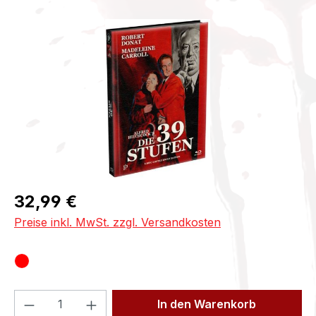
Bildergalerie überspringen
Regulärer Preis:
32,99 €
Preise inkl. MwSt. zzgl. Versandkosten
Produkt Anzahl: Gib den gewünschten We
In den Warenkorb