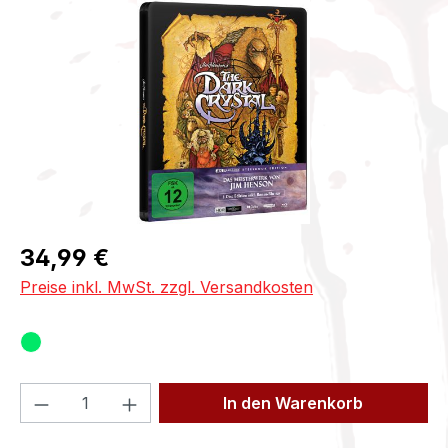
Bildergalerie überspringen
Regulärer Preis:
34,99 €
Preise inkl. MwSt. zzgl. Versandkosten
Produkt Anzahl: Gib den gewünschten We
In den Warenkorb