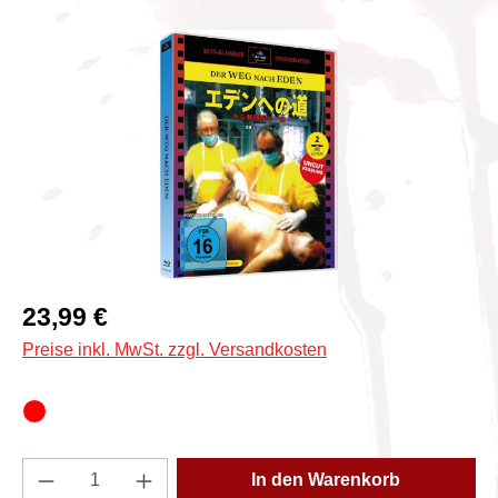
Bildergalerie überspringen
Regulärer Preis:
23,99 €
Preise inkl. MwSt. zzgl. Versandkosten
Produkt Anzahl: Gib den gewünschten Wert e
In den Warenkorb