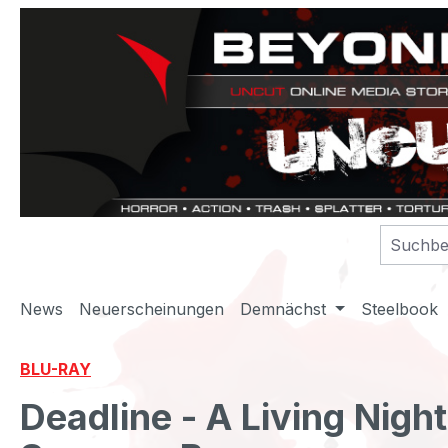
m Hauptinhalt springen
Zur Suche springen
Zur Hauptnavigation springen
News
Neuerscheinungen
Demnächst
Steelbook
BLU-RAY
Deadline - A Living Nigh