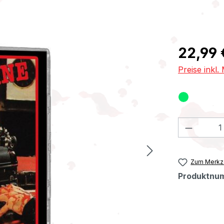
Regulärer Pr
22,99 
Preise inkl
Produkt
Zum Merkze
Produktnu