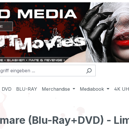
DVD
BLU-RAY
Merchandise
Mediabook
4K U
tmare (Blu-Ray+DVD) - Lim