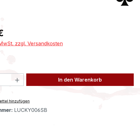
eis:
€
. MwSt. zzgl. Versandkosten
 Anzahl: Gib den gewünschten Wert ein 
In den Warenkorb
ttel hinzufügen
mmer:
LUCKY006SB