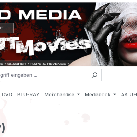
DVD
BLU-RAY
Merchandise
Mediabook
4K U
y)