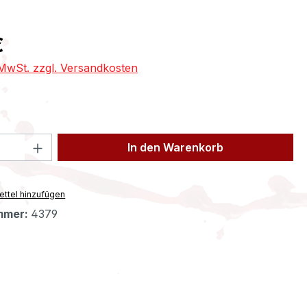
eis:
€
. MwSt. zzgl. Versandkosten
 Anzahl: Gib den gewünschten Wert ein 
In den Warenkorb
ttel hinzufügen
mmer:
4379