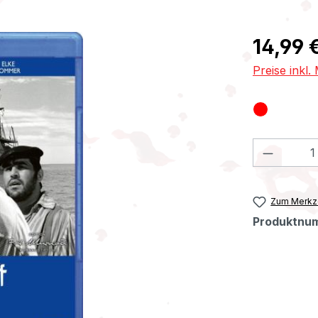
Regulärer Pr
14,99 
Preise inkl
Produkt
Zum Merkze
Produktnu