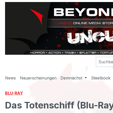
m Hauptinhalt springen
Zur Suche springen
Zur Hauptnavigation springen
News
Neuerscheinungen
Demnächst
Steelbook
BLU-RAY
Das Totenschiff (Blu-Ra