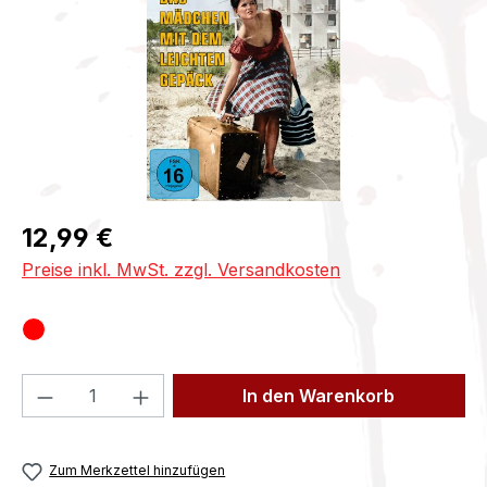
Regulärer Preis:
12,99 €
Preise inkl. MwSt. zzgl. Versandkosten
Produkt Anzahl: Gib den gewünschten We
In den Warenkorb
Zum Merkzettel hinzufügen