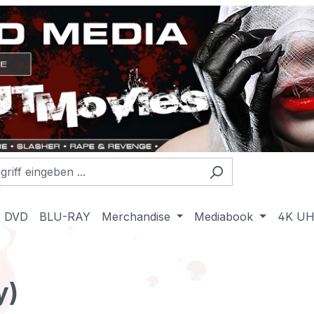
DVD
BLU-RAY
Merchandise
Mediabook
4K U
y)