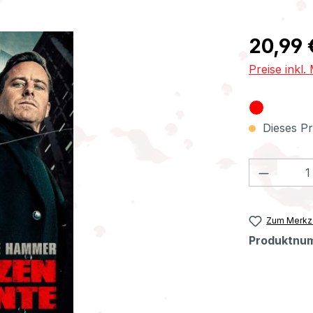
Regulärer Pr
20,99 
Preise inkl
Dieses Pr
Produkt
Zum Merkze
Produktnu