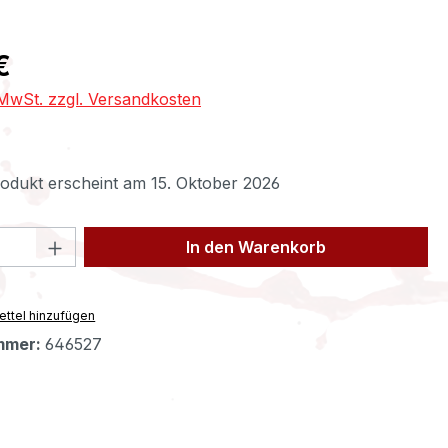
eis:
€
. MwSt. zzgl. Versandkosten
odukt erscheint am 15. Oktober 2026
 Anzahl: Gib den gewünschten Wert ein 
In den Warenkorb
ttel hinzufügen
mmer:
646527