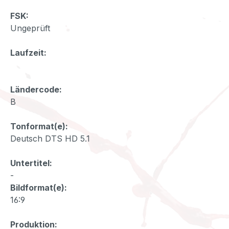
FSK:
Ungeprüft
Laufzeit:
Ländercode:
B
Tonformat(e):
Deutsch DTS HD 5.1
Untertitel:
-
Bildformat(e):
16:9
Produktion: