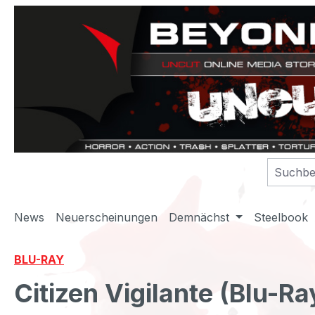
m Hauptinhalt springen
Zur Suche springen
Zur Hauptnavigation springen
News
Neuerscheinungen
Demnächst
Steelbook
BLU-RAY
Citizen Vigilante (Blu-Ra