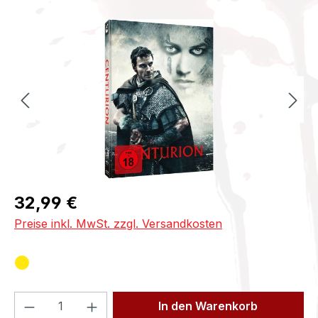
Bildergalerie überspringen
Regulärer Preis:
32,99 €
Preise inkl. MwSt. zzgl. Versandkosten
Produkt Anzahl: Gib den gewünschten We
In den Warenkorb