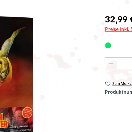
Regulärer Pr
32,99 
Preise inkl
Produkt
Zum Merkze
Produktnu