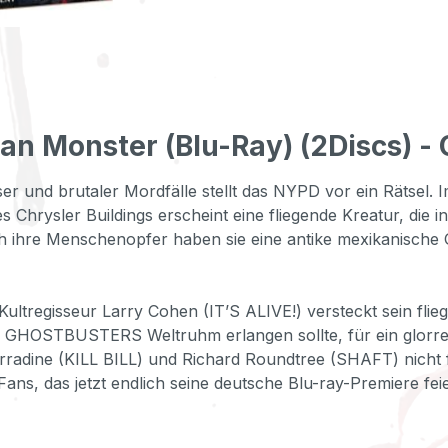
n Monster (Blu-Ray) (2Discs) -
r und brutaler Mordfälle stellt das NYPD vor ein Rätsel. 
ysler Buildings erscheint eine fliegende Kreatur, die in d
ch ihre Menschenopfer haben sie eine antike mexikanische
tregisseur Larry Cohen (IT’S ALIVE!) versteckt sein flie
 GHOSTBUSTERS Weltruhm erlangen sollte, für ein glorrei
 Carradine (KILL BILL) und Richard Roundtree (SHAFT) n
ns, das jetzt endlich seine deutsche Blu-ray-Premiere feie