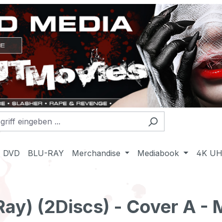
DVD
BLU-RAY
Merchandise
Mediabook
4K U
ay) (2Discs) - Cover A -