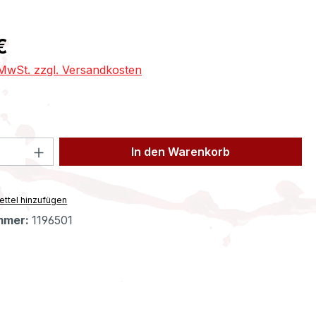
eis:
€
. MwSt. zzgl. Versandkosten
 Anzahl: Gib den gewünschten Wert ein 
In den Warenkorb
ttel hinzufügen
mmer:
1196501