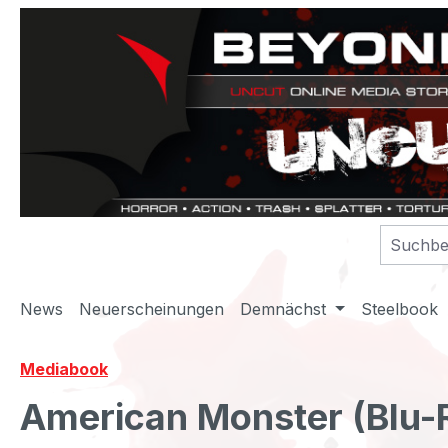
m Hauptinhalt springen
Zur Suche springen
Zur Hauptnavigation springen
News
Neuerscheinungen
Demnächst
Steelbook
Mediabook
American Monster (Blu-R