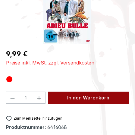
Regulärer Preis:
9,99 €
Preise inkl. MwSt. zzgl. Versandkosten
Produkt Anzahl: Gib den gewünschten We
In den Warenkorb
Zum Merkzettel hinzufügen
Produktnummer:
6416068