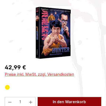
Bildergalerie überspringen
Regulärer Preis:
42,99 €
Preise inkl. MwSt. zzgl. Versandkosten
Produkt Anzahl: Gib den gewünschten We
In den Warenkorb