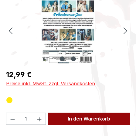
Regulärer Preis:
12,99 €
Preise inkl. MwSt. zzgl. Versandkosten
Produkt Anzahl: Gib den gewünschten We
In den Warenkorb