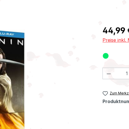
Regulärer Pr
44,99 
Preise inkl
Produkt
Zum Merkze
Produktnu