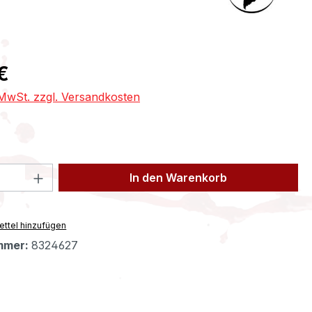
eis:
€
. MwSt. zzgl. Versandkosten
 Anzahl: Gib den gewünschten Wert ein 
In den Warenkorb
ttel hinzufügen
mmer:
8324627