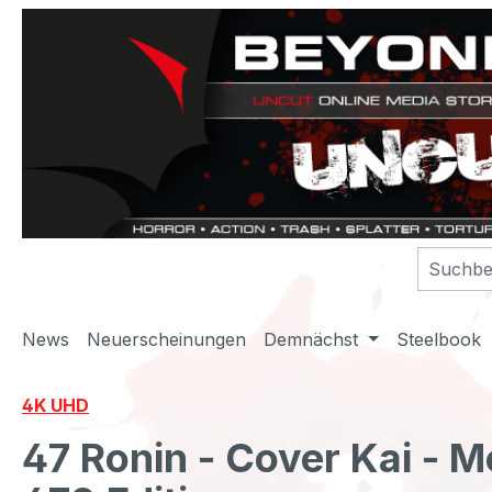
m Hauptinhalt springen
Zur Suche springen
Zur Hauptnavigation springen
News
Neuerscheinungen
Demnächst
Steelbook
4K UHD
47 Ronin - Cover Kai - 