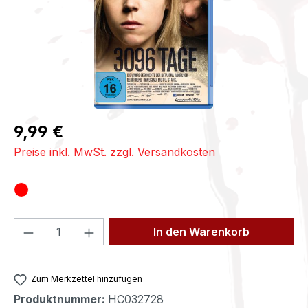
Regulärer Preis:
9,99 €
Preise inkl. MwSt. zzgl. Versandkosten
Produkt Anzahl: Gib den gewünschten We
In den Warenkorb
Zum Merkzettel hinzufügen
Produktnummer:
HC032728