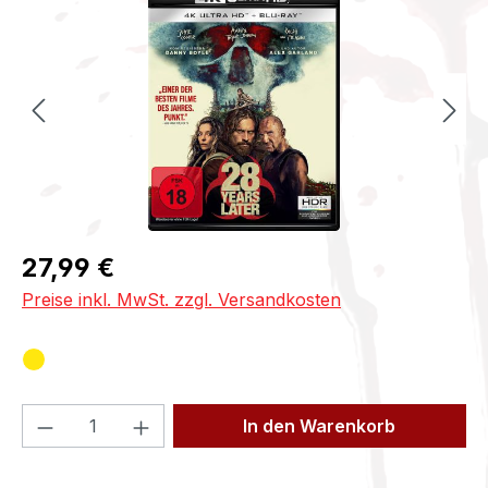
Regulärer Preis:
27,99 €
Preise inkl. MwSt. zzgl. Versandkosten
Produkt Anzahl: Gib den gewünschten We
In den Warenkorb